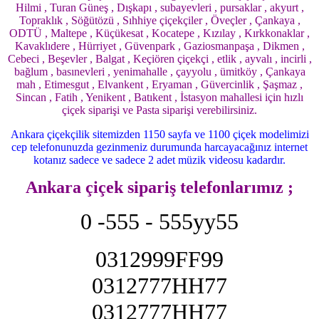
Hilmi , Turan Güneş , Dışkapı , subayevleri , pursaklar , akyurt ,
Topraklık , Söğütözü , Sıhhiye çiçekçiler , Öveçler , Çankaya ,
ODTÜ , Maltepe , Küçükesat , Kocatepe , Kızılay , Kırkkonaklar ,
Kavaklıdere , Hürriyet , Güvenpark , Gaziosmanpaşa , Dikmen ,
Cebeci , Beşevler , Balgat , Keçiören çiçekçi , etlik , ayvalı , incirli ,
bağlum , basınevleri , yenimahalle , çayyolu , ümitköy , Çankaya
mah , Etimesgut , Elvankent , Eryaman , Güvercinlik , Şaşmaz ,
Sincan , Fatih , Yenikent , Batıkent , İstasyon mahallesi için hızlı
çiçek siparişi ve Pasta siparişi verebilirsiniz.
Ankara çiçekçilik sitemizden 1150 sayfa ve 1100 çiçek modelimizi
cep telefonunuzda gezinmeniz durumunda harcayacağınız internet
kotanız sadece ve sadece 2 adet müzik videosu kadardır.
Ankara çiçek sipariş telefonlarımız ;
0 -555 - 555yy55
0312999FF99
0312777HH77
0312777HH77