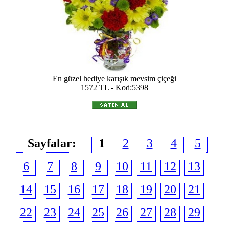
En güzel hediye karışık mevsim çiçeği
1572 TL - Kod:5398
Sayfalar:
1
2
3
4
5
6
7
8
9
10
11
12
13
14
15
16
17
18
19
20
21
22
23
24
25
26
27
28
29