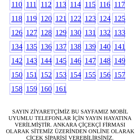
110
111
112
113
114
115
116
117
118
119
120
121
122
123
124
125
126
127
128
129
130
131
132
133
134
135
136
137
138
139
140
141
142
143
144
145
146
147
148
149
150
151
152
153
154
155
156
157
158
159
160
161
SAYIN ZİYARETÇİMİZ BU SAYFAMIZ MOBİL
UYUMLU TELEFONLAR İÇİN YAYIN HAYATINA
VERİLMİŞTİR. ANKARA ÇİÇEKÇİ FİRMASI
OLARAK SİTEMİZ ÜZERİNDEN ONLİNE OLARAK
ÇİÇEK SİPARİŞİ VEREBİLİRSİNİZ.