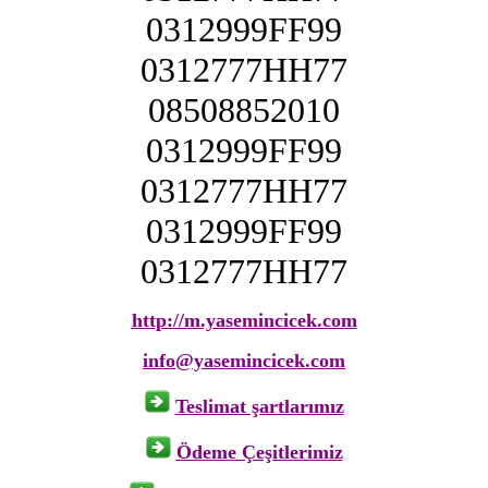
0312999FF99
0312777HH77
08508852010
0312999FF99
0312777HH77
0312999FF99
0312777HH77
http://m.yasemincicek.com
info@yasemincicek.com
Teslimat şartlarımız
Ödeme Çeşitlerimiz