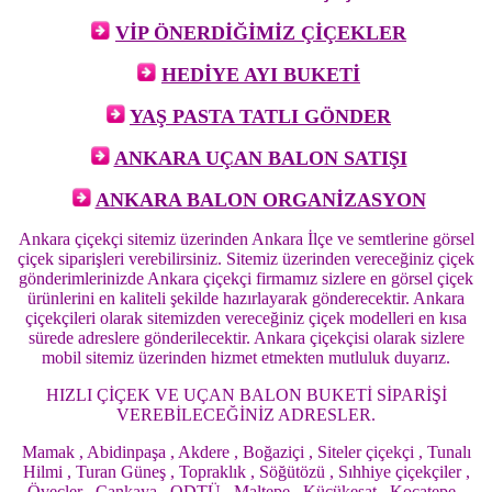
VİP ÖNERDİĞİMİZ ÇİÇEKLER
HEDİYE AYI BUKETİ
YAŞ PASTA TATLI GÖNDER
ANKARA UÇAN BALON SATIŞI
ANKARA BALON ORGANİZASYON
Ankara çiçekçi sitemiz üzerinden Ankara İlçe ve semtlerine görsel
çiçek siparişleri verebilirsiniz. Sitemiz üzerinden vereceğiniz çiçek
gönderimlerinizde Ankara çiçekçi firmamız sizlere en görsel çiçek
ürünlerini en kaliteli şekilde hazırlayarak gönderecektir. Ankara
çiçekçileri olarak sitemizden vereceğiniz çiçek modelleri en kısa
sürede adreslere gönderilecektir. Ankara çiçekçisi olarak sizlere
mobil sitemiz üzerinden hizmet etmekten mutluluk duyarız.
HIZLI ÇİÇEK VE UÇAN BALON BUKETİ SİPARİŞİ
VEREBİLECEĞİNİZ ADRESLER.
Mamak , Abidinpaşa , Akdere , Boğaziçi , Siteler çiçekçi , Tunalı
Hilmi , Turan Güneş , Topraklık , Söğütözü , Sıhhiye çiçekçiler ,
Öveçler , Çankaya , ODTÜ , Maltepe , Küçükesat , Kocatepe ,