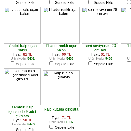
Sepete Ekle
Sepete Ekle
Sepete Ekle
7 adet kalp uçan
11 adet renkli uçan
seni seviyorum 20
1 
balon
balon
cm ayı
Fiyatı:
81 TL
Fiyatı:
99 TL
Fiyatı:
61 TL
F
Ürün Kodu:
5432
Ürün Kodu:
5438
Ürün Kodu:
5436
Ür
Sepete Ekle
Sepete Ekle
Sepete Ekle
seramik kalp
kalp kutuda çikolata
içerisinde 9 adet
çikolata
Fiyatı:
71 TL
Fiyatı:
50 TL
Ürün Kodu:
6102
Ürün Kodu:
5440
Sepete Ekle
Sepete Ekle