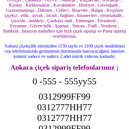
Kızılay , Kırkkonaklar , Kavaklıdere , Hürriyet , Güvenpark ,
Gaziosmanpaşa , Dikmen , Cebeci , Beşevler , Balgat , Keçiören
çiçekçi , etlik , ayvalı , incirli , bağlum , basınevleri , yenimahalle ,
çayyolu , ümitköy , Çankaya mah , Etimesgut , Elvankent ,
Eryaman , Güvercinlik , Şaşmaz , Sincan , Fatih , Yenikent ,
Batıkent , İstasyon mahallesi için hızlı çiçek siparişi ve Pasta siparişi
verebilirsiniz.
Ankara çiçekçilik sitemizden 1150 sayfa ve 1100 çiçek modelimizi
cep telefonunuzda gezinmeniz durumunda harcayacağınız internet
kotanız sadece ve sadece 2 adet müzik videosu kadardır.
Ankara çiçek sipariş telefonlarımız ;
0 -555 - 555yy55
0312999FF99
0312777HH77
0312777HH77
0312999FF99