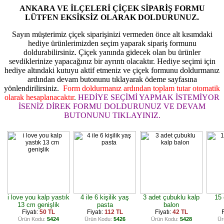
ANKARA VE İLÇELERİ ÇİÇEK SİPARİŞ FORMU
LÜTFEN EKSİKSİZ OLARAK DOLDURUNUZ.
Sayın müşterimiz çiçek siparişinizi vermeden önce alt kısımdaki
hediye ürünlerimizden seçim yaparak sipariş formunu
doldurabilirsiniz. Çiçek yanında gidecek olan bu ürünler
sevdiklerinize yapacağınız bir ayrıntı olacaktır. Hediye seçimi için
hediye altındaki kutuyu aktif etmeniz ve çiçek formunu doldurmanız
ardından devam butonunu tıklayarak ödeme sayfasına
yönlendirilirsiniz.
Form doldurmanız ardından toplam tutar otomatik
olarak hesaplanacaktır
.
HEDİYE SEÇİMİ YAPMAK İSTEMİYOR
İSENİZ DİREK FORMU DOLDURUNUZ VE DEVAM
BUTONUNU TIKLAYINIZ.
i love you kalp yastık
4 ile 6 kişilik yaş
3 adet çubuklu kalp
15 
13 cm genişlik
pasta
balon
Fiyatı:
50 TL
Fiyatı:
112 TL
Fiyatı:
42 TL
F
Ürün Kodu:
5424
Ürün Kodu:
5426
Ürün Kodu:
5428
Ür