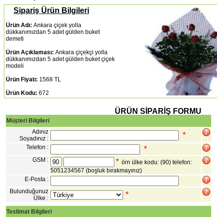
Sipariş Ürün Bilgileri
Ürün Adı:
Ankara çiçek yolla
dükkanımızdan 5 adet gülden buket
demeti
Ürün Açıklaması:
Ankara çiçekçi yolla
dükkanımızdan 5 adet gülden buket çiçek
modeli
Ürün Fiyatı:
1568 TL
Ürün Kodu:
672
ÜRÜN SİPARİŞ FORMU
Müşteri Bilgileri
Adınız
*
Soyadınız :
Telefon :
*
GSM :
*
örn ülke kodu: (90) telefon:
5051234567
(boşluk bırakmayınız)
E-Posta :
Bulunduğunuz
*
Ülke :
Teslimat Bilgileri