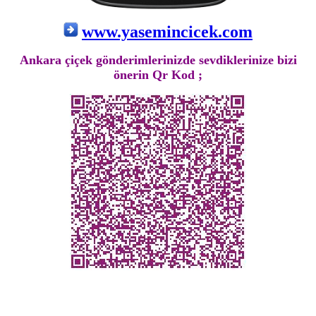
www.yasemincicek.com
Ankara çiçek gönderimlerinizde sevdiklerinize bizi
önerin Qr Kod ;