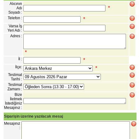
Alıcının
*
Adı
Soyadı :
Telefon :
*
Varsa İş
Yeri Adı :
Adres :
*
İl :
*
İlçe:
*
Teslimat
Tarihi :
Teslimat
Zamanı :
Bize
İletmek
İstediğiniz
Mesajınız :
Siparişin üzerine yazılacak mesaj
Mesajınız
: