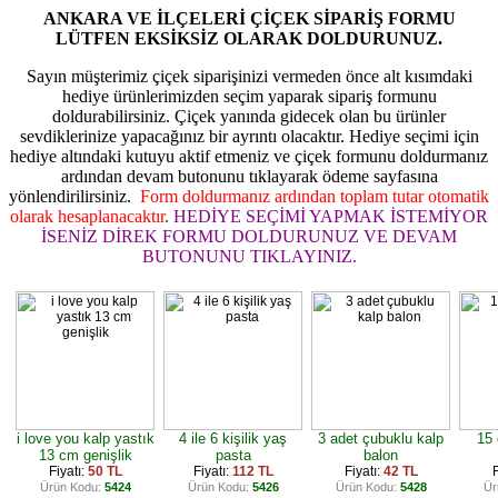
ANKARA VE İLÇELERİ ÇİÇEK SİPARİŞ FORMU
LÜTFEN EKSİKSİZ OLARAK DOLDURUNUZ.
Sayın müşterimiz çiçek siparişinizi vermeden önce alt kısımdaki
hediye ürünlerimizden seçim yaparak sipariş formunu
doldurabilirsiniz. Çiçek yanında gidecek olan bu ürünler
sevdiklerinize yapacağınız bir ayrıntı olacaktır. Hediye seçimi için
hediye altındaki kutuyu aktif etmeniz ve çiçek formunu doldurmanız
ardından devam butonunu tıklayarak ödeme sayfasına
yönlendirilirsiniz.
Form doldurmanız ardından toplam tutar otomatik
olarak hesaplanacaktır
.
HEDİYE SEÇİMİ YAPMAK İSTEMİYOR
İSENİZ DİREK FORMU DOLDURUNUZ VE DEVAM
BUTONUNU TIKLAYINIZ.
i love you kalp yastık
4 ile 6 kişilik yaş
3 adet çubuklu kalp
15 
13 cm genişlik
pasta
balon
Fiyatı:
50 TL
Fiyatı:
112 TL
Fiyatı:
42 TL
F
Ürün Kodu:
5424
Ürün Kodu:
5426
Ürün Kodu:
5428
Ür