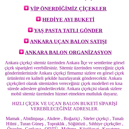
VİP ÖNERDİĞİMİZ ÇİÇEKLER
HEDİYE AYI BUKETİ
YAŞ PASTA TATLI GÖNDER
ANKARA UÇAN BALON SATIŞI
ANKARA BALON ORGANİZASYON
Ankara çiçekçi sitemiz üzerinden Ankara İlçe ve semtlerine görsel
çiçek siparişleri verebilirsiniz. Sitemiz üzerinden vereceğiniz çiçek
gönderimlerinizde Ankara çiçekçi firmamız sizlere en görsel çiçek
ürünlerini en kaliteli şekilde hazırlayarak gönderecektir. Ankara
çiçekçileri olarak sitemizden vereceğiniz çiçek modelleri en kısa
sürede adreslere gönderilecektir. Ankara çiçekçisi olarak sizlere
mobil sitemiz üzerinden hizmet etmekten mutluluk duyarız.
HIZLI ÇİÇEK VE UÇAN BALON BUKETİ SİPARİŞİ
VEREBİLECEĞİNİZ ADRESLER.
Mamak , Abidinpaşa , Akdere , Boğaziçi , Siteler çiçekçi , Tunalı
Hilmi , Turan Güneş , Topraklık , Söğütözü , Sıhhiye çiçekçiler ,
Öveçler , Çankaya , ODTÜ , Maltepe , Küçükesat , Kocatepe ,