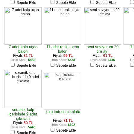
Sepete Ekle
Sepete Ekle
Sepete Ekle
7 adet kalp uçan
11 adet renkli uçan
seni seviyorum 20
1 
balon
balon
cm ayı
Fiyatı:
81 TL
Fiyatı:
99 TL
Fiyatı:
61 TL
F
Ürün Kodu:
5432
Ürün Kodu:
5438
Ürün Kodu:
5436
Ür
Sepete Ekle
Sepete Ekle
Sepete Ekle
seramik kalp
kalp kutuda çikolata
içerisinde 9 adet
çikolata
Fiyatı:
71 TL
Fiyatı:
50 TL
Ürün Kodu:
6102
Ürün Kodu:
5440
Sepete Ekle
Sepete Ekle