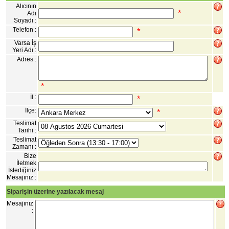
Alıcının
*
Adı
Soyadı :
Telefon :
*
Varsa İş
Yeri Adı :
Adres :
*
İl :
*
İlçe:
*
Teslimat
Tarihi :
Teslimat
Zamanı :
Bize
İletmek
İstediğiniz
Mesajınız :
Siparişin üzerine yazılacak mesaj
Mesajınız
: