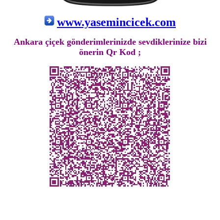
www.yasemincicek.com
Ankara çiçek gönderimlerinizde sevdiklerinize bizi
önerin Qr Kod ;