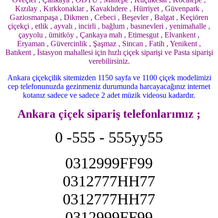
Kızılay , Kırkkonaklar , Kavaklıdere , Hürriyet , Güvenpark ,
Gaziosmanpaşa , Dikmen , Cebeci , Beşevler , Balgat , Keçiören
çiçekçi , etlik , ayvalı , incirli , bağlum , basınevleri , yenimahalle ,
çayyolu , ümitköy , Çankaya mah , Etimesgut , Elvankent ,
Eryaman , Güvercinlik , Şaşmaz , Sincan , Fatih , Yenikent ,
Batıkent , İstasyon mahallesi için hızlı çiçek siparişi ve Pasta siparişi
verebilirsiniz.
Ankara çiçekçilik sitemizden 1150 sayfa ve 1100 çiçek modelimizi
cep telefonunuzda gezinmeniz durumunda harcayacağınız internet
kotanız sadece ve sadece 2 adet müzik videosu kadardır.
Ankara çiçek sipariş telefonlarımız ;
0 -555 - 555yy55
0312999FF99
0312777HH77
0312777HH77
0312999FF99