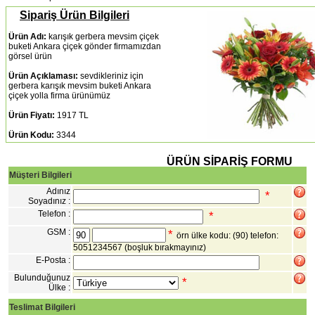
Sipariş Ürün Bilgileri
Ürün Adı:
karışık gerbera mevsim çiçek
buketi Ankara çiçek gönder firmamızdan
görsel ürün
Ürün Açıklaması:
sevdikleriniz için
gerbera karışık mevsim buketi Ankara
çiçek yolla firma ürünümüz
Ürün Fiyatı:
1917 TL
Ürün Kodu:
3344
ÜRÜN SİPARİŞ FORMU
Müşteri Bilgileri
Adınız
*
Soyadınız :
Telefon :
*
GSM :
*
örn ülke kodu: (90) telefon:
5051234567
(boşluk bırakmayınız)
E-Posta :
Bulunduğunuz
*
Ülke :
Teslimat Bilgileri