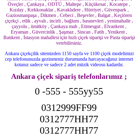
Öveçler , Çankaya , ODTÜ , Maltepe , Küçükesat , Kocatepe ,
Kızılay , Kırkkonaklar , Kavaklıdere , Hürriyet , Güvenpark ,
Gaziosmanpaşa , Dikmen , Cebeci , Beşevler , Balgat , Keçiören
çiçekçi , etlik , ayvalı , incirli , bağlum , basınevleri , yenimahalle ,
çayyolu , ümitköy , Çankaya mah , Etimesgut , Elvankent ,
Eryaman , Güvercinlik , Şaşmaz , Sincan , Fatih , Yenikent ,
Batıkent , İstasyon mahallesi için hızlı çiçek siparişi ve Pasta siparişi
verebilirsiniz.
Ankara çiçekçilik sitemizden 1150 sayfa ve 1100 çiçek modelimizi
cep telefonunuzda gezinmeniz durumunda harcayacağınız internet
kotanız sadece ve sadece 2 adet müzik videosu kadardır.
Ankara çiçek sipariş telefonlarımız ;
0 -555 - 555yy55
0312999FF99
0312777HH77
0312777HH77