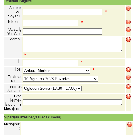
Teslimat Bilgileri
Alıcının
*
Adı
Soyadı :
Telefon :
*
Varsa İş
Yeri Adı :
Adres :
*
İl :
*
İlçe:
*
Teslimat
Tarihi :
Teslimat
Zamanı :
Bize
İletmek
İstediğiniz
Mesajınız :
Siparişin üzerine yazılacak mesaj
Mesajınız
: