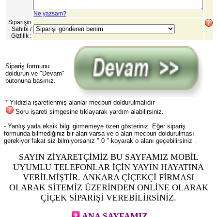
Ne yazsam?
Siparişin
Sahibi /
Gizlilik :
Sipariş formunu
doldurun ve "Devam"
butonuna basınız.
*
Yıldızla işaretlenmiş alanlar mecburi doldurulmalıdır
Soru işareti simgesine tıklayarak yardım alabilirsiniz.
- Yanlış yada eksik bilgi girmemeye özen gösteriniz. Eğer sipariş
formunda bilmediğiniz bir alan varsa ve o alan mecburi doldurulması
gerekiyor fakat siz bilmiyorsanız " 0 " koyarak o alanı geçebilirsiniz .
SAYIN ZİYARETÇİMİZ BU SAYFAMIZ MOBİL
UYUMLU TELEFONLAR İÇİN YAYIN HAYATINA
VERİLMİŞTİR. ANKARA ÇİÇEKÇİ FİRMASI
OLARAK SİTEMİZ ÜZERİNDEN ONLİNE OLARAK
ÇİÇEK SİPARİŞİ VEREBİLİRSİNİZ.
ANA SAYFAMIZ