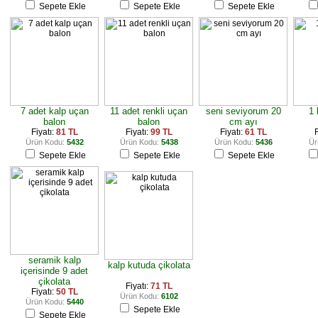
Sepete Ekle
Sepete Ekle
Sepete Ekle
7 adet kalp uçan
11 adet renkli uçan
seni seviyorum 20
1 
balon
balon
cm ayı
Fiyatı:
81 TL
Fiyatı:
99 TL
Fiyatı:
61 TL
F
Ürün Kodu:
5432
Ürün Kodu:
5438
Ürün Kodu:
5436
Ür
Sepete Ekle
Sepete Ekle
Sepete Ekle
seramik kalp
kalp kutuda çikolata
içerisinde 9 adet
çikolata
Fiyatı:
71 TL
Fiyatı:
50 TL
Ürün Kodu:
6102
Ürün Kodu:
5440
Sepete Ekle
Sepete Ekle