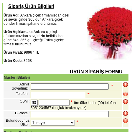
Sipariş Ürün Bilgileri
Ürün Adı:
Ankara çiçek firmamızdan özel
ve sevgi içinde 365 gün Ankara çiçek
gönder firması şahane ürünümüz
Ürün Açıklaması:
Ankara çiçekçi
dükkanımızdan sevginizin belirtisi her
güne özel 365 gül çiçeği Ostim çiçekçi
firması ürünümüz
Ürün Fiyatı:
98967 TL
Ürün Kodu:
3268
ÜRÜN SİPARİŞ FORMU
Müşteri Bilgileri
Adınız
*
Soyadınız :
Telefon :
*
GSM :
*
örn ülke kodu: (90) telefon:
5051234567
(boşluk bırakmayınız)
E-Posta :
Bulunduğunuz
*
Ülke :