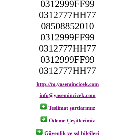
0312999FF99
0312777HH77
08508852010
0312999FF99
0312777HH77
0312999FF99
0312777HH77
http://m.yasemincicek.com
info@yasemincicek.com
Teslimat şartlarımız
Ödeme Çeşitlerimiz
Güvenlik ve ssl bilgileri