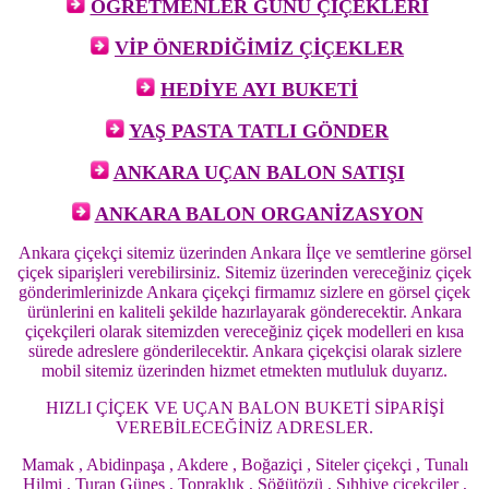
ÖĞRETMENLER GÜNÜ ÇİÇEKLERİ
VİP ÖNERDİĞİMİZ ÇİÇEKLER
HEDİYE AYI BUKETİ
YAŞ PASTA TATLI GÖNDER
ANKARA UÇAN BALON SATIŞI
ANKARA BALON ORGANİZASYON
Ankara çiçekçi sitemiz üzerinden Ankara İlçe ve semtlerine görsel
çiçek siparişleri verebilirsiniz. Sitemiz üzerinden vereceğiniz çiçek
gönderimlerinizde Ankara çiçekçi firmamız sizlere en görsel çiçek
ürünlerini en kaliteli şekilde hazırlayarak gönderecektir. Ankara
çiçekçileri olarak sitemizden vereceğiniz çiçek modelleri en kısa
sürede adreslere gönderilecektir. Ankara çiçekçisi olarak sizlere
mobil sitemiz üzerinden hizmet etmekten mutluluk duyarız.
HIZLI ÇİÇEK VE UÇAN BALON BUKETİ SİPARİŞİ
VEREBİLECEĞİNİZ ADRESLER.
Mamak , Abidinpaşa , Akdere , Boğaziçi , Siteler çiçekçi , Tunalı
Hilmi , Turan Güneş , Topraklık , Söğütözü , Sıhhiye çiçekçiler ,