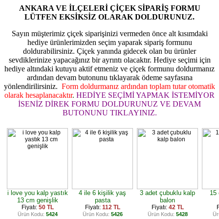
ANKARA VE İLÇELERİ ÇİÇEK SİPARİŞ FORMU
LÜTFEN EKSİKSİZ OLARAK DOLDURUNUZ.
Sayın müşterimiz çiçek siparişinizi vermeden önce alt kısımdaki
hediye ürünlerimizden seçim yaparak sipariş formunu
doldurabilirsiniz. Çiçek yanında gidecek olan bu ürünler
sevdiklerinize yapacağınız bir ayrıntı olacaktır. Hediye seçimi için
hediye altındaki kutuyu aktif etmeniz ve çiçek formunu doldurmanız
ardından devam butonunu tıklayarak ödeme sayfasına
yönlendirilirsiniz.
Form doldurmanız ardından toplam tutar otomatik
olarak hesaplanacaktır
.
HEDİYE SEÇİMİ YAPMAK İSTEMİYOR
İSENİZ DİREK FORMU DOLDURUNUZ VE DEVAM
BUTONUNU TIKLAYINIZ.
i love you kalp yastık
4 ile 6 kişilik yaş
3 adet çubuklu kalp
15 
13 cm genişlik
pasta
balon
Fiyatı:
50 TL
Fiyatı:
112 TL
Fiyatı:
42 TL
F
Ürün Kodu:
5424
Ürün Kodu:
5426
Ürün Kodu:
5428
Ür