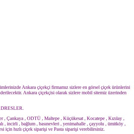
imlerinizde Ankara çiçekçi firmamız sizlere en görsel çiçek ürünlerini
derilecektir. Ankara çiçekçisi olarak sizlere mobil sitemiz üzerinden
ADRESLER.
çler , Çankaya , ODTÜ , Maltepe , Küçükesat , Kocatepe , Kızılay ,
, incirli , bağlum , basınevleri , yenimahalle , çayyolu , ümitköy ,
çin hızlı çiçek siparişi ve Pasta siparişi verebilirsiniz.