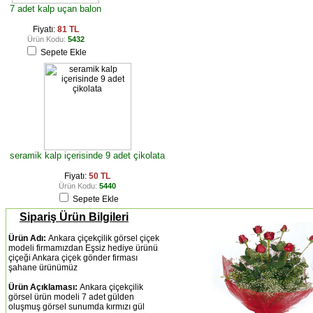
7 adet kalp uçan balon
Fiyatı:
81 TL
Ürün Kodu:
5432
Sepete Ekle
seramik kalp içerisinde 9 adet çikolata
Fiyatı:
50 TL
Ürün Kodu:
5440
Sepete Ekle
Sipariş Ürün Bilgileri
Ürün Adı:
Ankara çiçekçilik görsel çiçek
modeli firmamızdan Eşsiz hediye ürünü
çiçeği Ankara çiçek gönder firması
şahane ürünümüz
Ürün Açıklaması:
Ankara çiçekçilik
görsel ürün modeli 7 adet gülden
oluşmuş görsel sunumda kırmızı gül