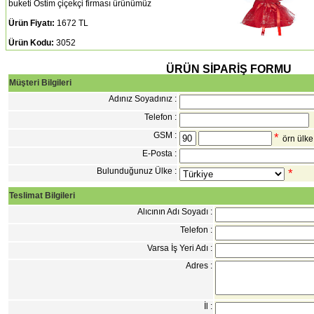
buketi Ostim çiçekçi firması ürünümüz
Ürün Fiyatı:
1672 TL
Ürün Kodu:
3052
ÜRÜN SİPARİŞ FORMU
Müşteri Bilgileri
Adınız Soyadınız :
Telefon :
GSM :
*
örn ülk
E-Posta :
Bulunduğunuz Ülke :
*
Teslimat Bilgileri
Alıcının Adı Soyadı :
Telefon :
Varsa İş Yeri Adı :
Adres :
İl :