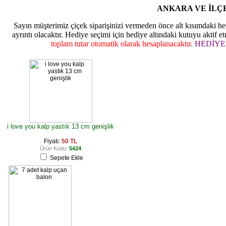
ANKARA VE İLÇ
Sayın müşterimiz çiçek siparişinizi vermeden önce alt kısımdaki he
ayrıntı olacaktır. Hediye seçimi için hediye altındaki kutuyu akti
toplam tutar otomatik olarak hesaplanacaktır
.
HEDİYE
i love you kalp yastık 13 cm genişlik
Fiyatı:
50 TL
Ürün Kodu:
5424
Sepete Ekle