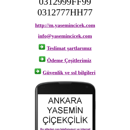
0312999FF99
0312777HH77
http://m.yasemincicek.com
info@yasemincicek.com
Teslimat şartlarımız
Ödeme Çeşitlerimiz
Güvenlik ve ssl bilgileri