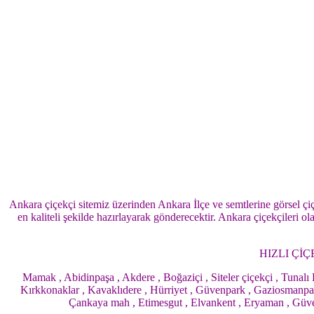
Ankara çiçekçi sitemiz üzerinden Ankara İlçe ve semtlerine görsel çiç
en kaliteli şekilde hazırlayarak gönderecektir. Ankara çiçekçileri o
HIZLI Çİ
Mamak , Abidinpaşa , Akdere , Boğaziçi , Siteler çiçekçi , Tunalı
Kırkkonaklar , Kavaklıdere , Hürriyet , Güvenpark , Gaziosmanpaşa ,
Çankaya mah , Etimesgut , Elvankent , Eryaman , Güvercinl