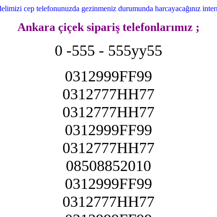
elimizi cep telefonunuzda gezinmeniz durumunda harcayacağınız intern
Ankara çiçek sipariş telefonlarımız ;
0 -555 - 555yy55
0312999FF99
0312777HH77
0312777HH77
0312999FF99
0312777HH77
08508852010
0312999FF99
0312777HH77