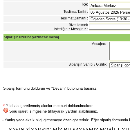
İlçe:
Teslimat Tarihi :
Teslimat Zamanı :
Bize İletmek
İstediğiniz Mesajınız :
Siparişin üzerine yazılacak mesaj
Mesajınız :
Siparişin Sahibi / Gizlilik :
Sipariş formunu doldurun ve "Devam" butonuna basınız.
*
Yıldızla işaretlenmiş alanlar mecburi doldurulmalıdır
Soru işareti simgesine tıklayarak yardım alabilirsiniz.
- Yanlış yada eksik bilgi girmemeye özen gösteriniz. Eğer sipariş formunda bi
SAYIN ZİYARETÇİMİZ BU SAYFAMIZ MOBİL UYU