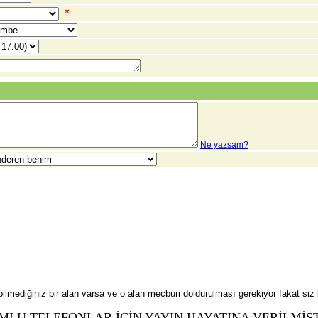
*
Ne yazsam?
lmediğiniz bir alan varsa ve o alan mecburi doldurulması gerekiyor fakat siz b
MLU TELEFONLAR İÇİN YAYIN HAYATINA VERİLMİŞT