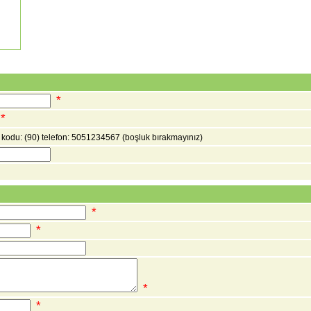
*
*
e kodu: (90) telefon: 5051234567
(boşluk bırakmayınız)
*
*
*
*