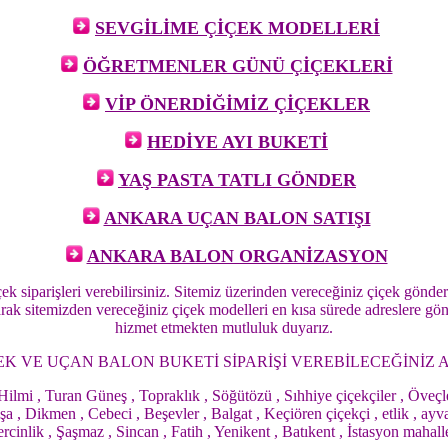
SEVGİLİME ÇİÇEK MODELLERİ
ÖĞRETMENLER GÜNÜ ÇİÇEKLERİ
VİP ÖNERDİĞİMİZ ÇİÇEKLER
HEDİYE AYI BUKETİ
YAŞ PASTA TATLI GÖNDER
ANKARA UÇAN BALON SATIŞI
ANKARA BALON ORGANİZASYON
ek siparişleri verebilirsiniz. Sitemiz üzerinden vereceğiniz çiçek gönder
larak sitemizden vereceğiniz çiçek modelleri en kısa sürede adreslere gön
hizmet etmekten mutluluk duyarız.
ÇEK VE UÇAN BALON BUKETİ SİPARİŞİ VEREBİLECEĞİNİZ 
 Hilmi , Turan Güneş , Topraklık , Söğütözü , Sıhhiye çiçekçiler , Öve
 Dikmen , Cebeci , Beşevler , Balgat , Keçiören çiçekçi , etlik , ayvalı 
ik , Şaşmaz , Sincan , Fatih , Yenikent , Batıkent , İstasyon mahallesi i