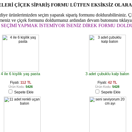
ELERİ ÇİÇEK SİPARİŞ FORMU LÜTFEN EKSİKSİZ OLAR
diye ürünlerimizden seçim yaparak sipariş formunu doldurabilirsiniz. Ç
f etmeniz ve çiçek formunu doldurmanız ardından devam butonunu tıklaya
 SEÇİMİ YAPMAK İSTEMİYOR İSENİZ DİREK FORMU DOL
4 ile 6 kişilik yaş pasta
3 adet çubuklu kalp balon
Fiyatı:
112 TL
Fiyatı:
42 TL
Ürün Kodu:
5426
Ürün Kodu:
5428
Sepete Ekle
Sepete Ekle