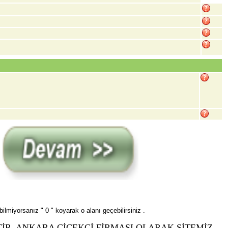
ilmiyorsanız " 0 " koyarak o alanı geçebilirsiniz .
İR. ANKARA ÇİÇEKÇİ FİRMASI OLARAK SİTEMİZ