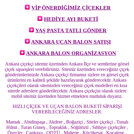
VİP ÖNERDİĞİMİZ ÇİÇEKLER
HEDİYE AYI BUKETİ
YAŞ PASTA TATLI GÖNDER
ANKARA UÇAN BALON SATIŞI
ANKARA BALON ORGANİZASYON
Ankara çiçekçi sitemiz üzerinden Ankara İlçe ve semtlerine görsel
çiçek siparişleri verebilirsiniz. Sitemiz üzerinden vereceğiniz çiçek
gönderimlerinizde Ankara çiçekçi firmamız sizlere en görsel çiçek
ürünlerini en kaliteli şekilde hazırlayarak gönderecektir. Ankara
çiçekçileri olarak sitemizden vereceğiniz çiçek modelleri en kısa
sürede adreslere gönderilecektir. Ankara çiçekçisi olarak sizlere
mobil sitemiz üzerinden hizmet etmekten mutluluk duyarız.
HIZLI ÇİÇEK VE UÇAN BALON BUKETİ SİPARİŞİ
VEREBİLECEĞİNİZ ADRESLER.
Mamak , Abidinpaşa , Akdere , Boğaziçi , Siteler çiçekçi , Tunalı
Hilmi , Turan Güneş , Topraklık , Söğütözü , Sıhhiye çiçekçiler ,
Öveçler , Çankaya , ODTÜ , Maltepe , Küçükesat , Kocatepe ,