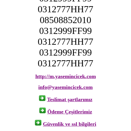
0312777HH77
08508852010
0312999FF99
0312777HH77
0312999FF99
0312777HH77
http://m.yasemincicek.com
info@yasemincicek.com
Teslimat şartlarımız
Ödeme Çeşitlerimiz
Güvenlik ve ssl bilgileri