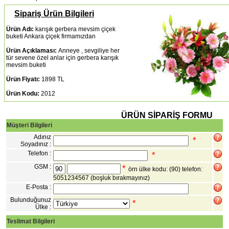
Sipariş Ürün Bilgileri
Ürün Adı:
karışık gerbera mevsim çiçek
buketi Ankara çiçek firmamızdan
Ürün Açıklaması:
Anneye , sevgiliye her
tür sevene özel anlar için gerbera karışık
mevsim buketi
Ürün Fiyatı:
1898 TL
Ürün Kodu:
2012
ÜRÜN SİPARİŞ FORMU
Müşteri Bilgileri
Adınız
*
Soyadınız :
Telefon :
*
GSM :
*
örn ülke kodu: (90) telefon:
5051234567
(boşluk bırakmayınız)
E-Posta :
Bulunduğunuz
*
Ülke :
Teslimat Bilgileri