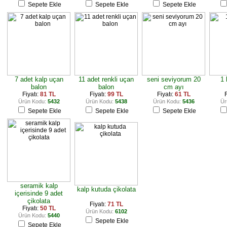
Sepete Ekle
Sepete Ekle
Sepete Ekle
7 adet kalp uçan
11 adet renkli uçan
seni seviyorum 20
1 
balon
balon
cm ayı
Fiyatı:
81 TL
Fiyatı:
99 TL
Fiyatı:
61 TL
F
Ürün Kodu:
5432
Ürün Kodu:
5438
Ürün Kodu:
5436
Ür
Sepete Ekle
Sepete Ekle
Sepete Ekle
seramik kalp
kalp kutuda çikolata
içerisinde 9 adet
çikolata
Fiyatı:
71 TL
Fiyatı:
50 TL
Ürün Kodu:
6102
Ürün Kodu:
5440
Sepete Ekle
Sepete Ekle