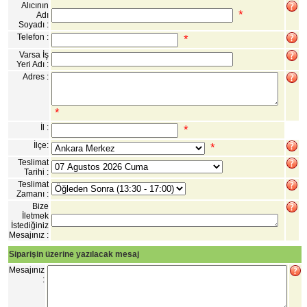
Alıcının
*
Adı
Soyadı :
Telefon :
*
Varsa İş
Yeri Adı :
Adres :
*
İl :
*
İlçe:
*
Teslimat
Tarihi :
Teslimat
Zamanı :
Bize
İletmek
İstediğiniz
Mesajınız :
Siparişin üzerine yazılacak mesaj
Mesajınız
: