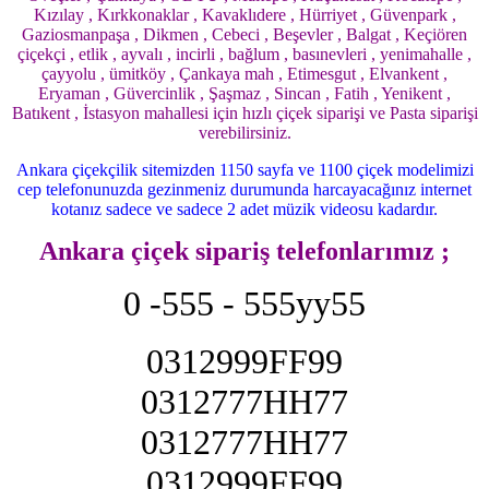
Kızılay , Kırkkonaklar , Kavaklıdere , Hürriyet , Güvenpark ,
Gaziosmanpaşa , Dikmen , Cebeci , Beşevler , Balgat , Keçiören
çiçekçi , etlik , ayvalı , incirli , bağlum , basınevleri , yenimahalle ,
çayyolu , ümitköy , Çankaya mah , Etimesgut , Elvankent ,
Eryaman , Güvercinlik , Şaşmaz , Sincan , Fatih , Yenikent ,
Batıkent , İstasyon mahallesi için hızlı çiçek siparişi ve Pasta siparişi
verebilirsiniz.
Ankara çiçekçilik sitemizden 1150 sayfa ve 1100 çiçek modelimizi
cep telefonunuzda gezinmeniz durumunda harcayacağınız internet
kotanız sadece ve sadece 2 adet müzik videosu kadardır.
Ankara çiçek sipariş telefonlarımız ;
0 -555 - 555yy55
0312999FF99
0312777HH77
0312777HH77
0312999FF99