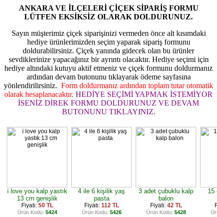
ANKARA VE İLÇELERİ ÇİÇEK SİPARİŞ FORMU
LÜTFEN EKSİKSİZ OLARAK DOLDURUNUZ.
Sayın müşterimiz çiçek siparişinizi vermeden önce alt kısımdaki
hediye ürünlerimizden seçim yaparak sipariş formunu
doldurabilirsiniz. Çiçek yanında gidecek olan bu ürünler
sevdiklerinize yapacağınız bir ayrıntı olacaktır. Hediye seçimi için
hediye altındaki kutuyu aktif etmeniz ve çiçek formunu doldurmanız
ardından devam butonunu tıklayarak ödeme sayfasına
yönlendirilirsiniz.
Form doldurmanız ardından toplam tutar otomatik
olarak hesaplanacaktır
.
HEDİYE SEÇİMİ YAPMAK İSTEMİYOR
İSENİZ DİREK FORMU DOLDURUNUZ VE DEVAM
BUTONUNU TIKLAYINIZ.
i love you kalp yastık
4 ile 6 kişilik yaş
3 adet çubuklu kalp
15 
13 cm genişlik
pasta
balon
Fiyatı:
50 TL
Fiyatı:
112 TL
Fiyatı:
42 TL
F
Ürün Kodu:
5424
Ürün Kodu:
5426
Ürün Kodu:
5428
Ür